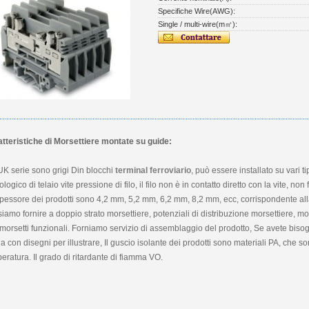
Specifiche Wire(AWG):
Single / multi-wire(m㎡):
tteristiche di Morsettiere montate su guide:
K serie sono grigi Din blocchi
terminal ferroviario
, può essere installato su vari ti
ologico di telaio vite pressione di filo, il filo non è in contatto diretto con la vite, no
pessore dei prodotti sono 4,2 mm, 5,2 mm, 6,2 mm, 8,2 mm, ecc, corrispondente all
iamo fornire a doppio strato morsettiere, potenziali di distribuzione morsettiere, mo
i morsetti funzionali. Forniamo servizio di assemblaggio del prodotto, Se avete bisogn
a con disegni per illustrare, Il guscio isolante dei prodotti sono materiali PA, che
eratura. Il grado di ritardante di fiamma VO.