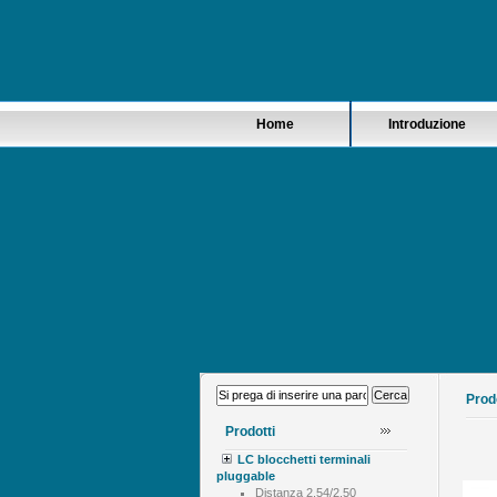
Home
Introduzione
Prod
Prodotti
LC blocchetti terminali
pluggable
Distanza 2.54/2.50