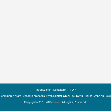
Introduzione
-
Contattare
- -
TOP
Ecommerce gratis, vendere prodotti sul web
Elinker GmbH su ICittà
Elinker Gmbh su Solo
Copyright © 2011-2015
Elinker
, All Rights Reserved .