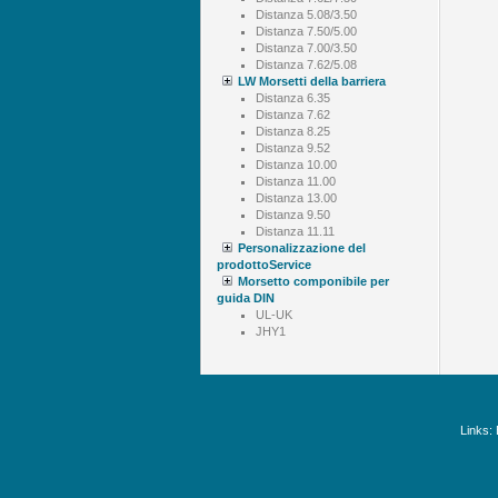
Distanza 5.08/3.50
Distanza 7.50/5.00
Distanza 7.00/3.50
Distanza 7.62/5.08
LW Morsetti della barriera
Distanza 6.35
Distanza 7.62
Distanza 8.25
Distanza 9.52
Distanza 10.00
Distanza 11.00
Distanza 13.00
Distanza 9.50
Distanza 11.11
Personalizzazione del
prodottoService
Morsetto componibile per
guida DIN
UL-UK
JHY1
Links: