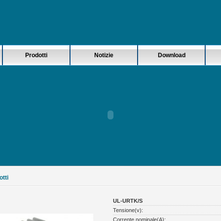
Prodotti
Notizie
Download
otti
UL-URTK/S
Tensione(v):
Corrente nominale(A):