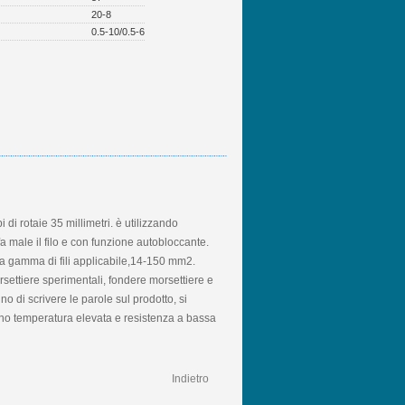
20-8
0.5-10/0.5-6
pi di rotaie 35 millimetri. è utilizzando
n fa male il filo e con funzione autobloccante.
a gamma di fili applicabile,14-150 mm2.
rsettiere sperimentali, fondere morsettiere e
o di scrivere le parole sul prodotto, si
 sono temperatura elevata e resistenza a bassa
Indietro