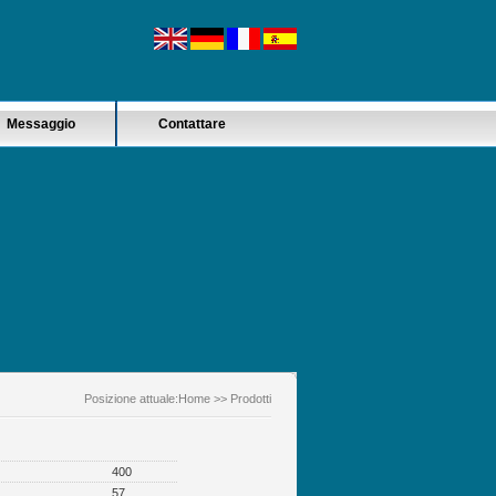
Messaggio
Contattare
Posizione attuale:
Home
>> Prodotti
400
57