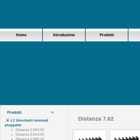
Home
Introduzione
Prodotti
Prodotti
Distanza 7.62
LC blocchetti terminali
pluggable
Distanza 2.54/2.50
Distanza 3.81/3.50
Distanza 5.08/5.00