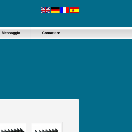
Messaggio
Contattare