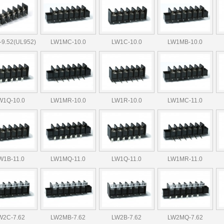
9.52(UL952)
LW1MC-10.0
LW1C-10.0
LW1MB-10.0
W1Q-10.0
LW1MR-10.0
LW1R-10.0
LW1MC-11.0
W1B-11.0
LW1MQ-11.0
LW1Q-11.0
LW1MR-11.0
W2C-7.62
LW2MB-7.62
LW2B-7.62
LW2MQ-7.62