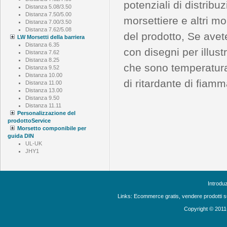
potenziali di distribu
Distanza 5.08/3.50
Distanza 7.50/5.00
morsettiere e altri m
Distanza 7.00/3.50
Distanza 7.62/5.08
del prodotto, Se avete
LW Morsetti della barriera
Distanza 6.35
con disegni per illust
Distanza 7.62
Distanza 8.25
che sono temperatura
Distanza 9.52
Distanza 10.00
di ritardante di fiam
Distanza 11.00
Distanza 13.00
Distanza 9.50
Distanza 11.11
Personalizzazione del
prodottoService
Morsetto componibile per
guida DIN
UL-UK
JHY1
Introdu
Links:
Ecommerce gratis, vendere prodotti s
Copyright © 2011