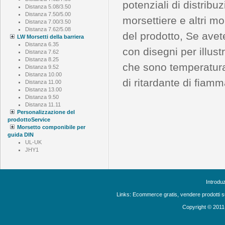
potenziali di distribu
Distanza 5.08/3.50
Distanza 7.50/5.00
morsettiere e altri m
Distanza 7.00/3.50
Distanza 7.62/5.08
del prodotto, Se avete
LW Morsetti della barriera
Distanza 6.35
con disegni per illust
Distanza 7.62
Distanza 8.25
che sono temperatura
Distanza 9.52
Distanza 10.00
di ritardante di fiam
Distanza 11.00
Distanza 13.00
Distanza 9.50
Distanza 11.11
Personalizzazione del
prodottoService
Morsetto componibile per
guida DIN
UL-UK
JHY1
Introdu
Links:
Ecommerce gratis, vendere prodotti s
Copyright © 2011