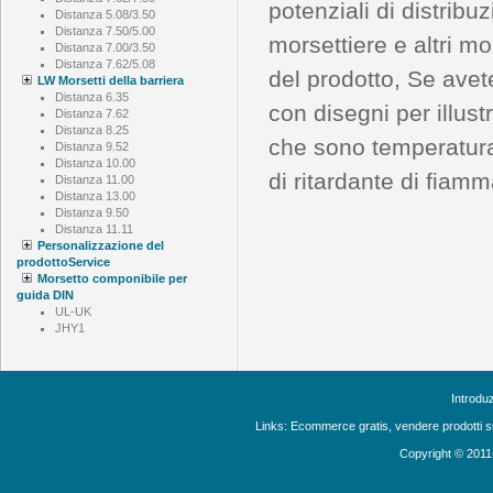
potenziali di distribu
Distanza 5.08/3.50
Distanza 7.50/5.00
morsettiere e altri m
Distanza 7.00/3.50
Distanza 7.62/5.08
del prodotto, Se avete
LW Morsetti della barriera
Distanza 6.35
con disegni per illust
Distanza 7.62
Distanza 8.25
che sono temperatura
Distanza 9.52
Distanza 10.00
di ritardante di fiam
Distanza 11.00
Distanza 13.00
Distanza 9.50
Distanza 11.11
Personalizzazione del
prodottoService
Morsetto componibile per
guida DIN
UL-UK
JHY1
Introdu
Links:
Ecommerce gratis, vendere prodotti s
Copyright © 2011