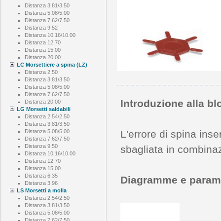
Distanza 3.81/3.50
Distanza 5.08/5.00
Distanza 7.62/7.50
Distanza 9.52
Distanza 10.16/10.00
Distanza 12.70
Distanza 15.00
Distanza 20.00
LC Morsettiere a spina (LZ)
Distanza 2.50
Distanza 3.81/3.50
Distanza 5.08/5.00
Distanza 7.62/7.50
Introduzione alla bl
Distanza 20.00
LG Morsetti saldabili
Distanza 2.54/2.50
Distanza 3.81/3.50
Distanza 5.08/5.00
L'errore di spina inse
Distanza 7.62/7.50
Distanza 9.50
sbagliata in combinaz
Distanza 10.16/10.00
Distanza 12.70
Distanza 15.00
Distanza 6.35
Diagramme e parame
Distanza 3.96
LS Morsetti a molla
Distanza 2.54/2.50
Distanza 3.81/3.50
Distanza 5.08/5.00
Distanza 7.62/7.50